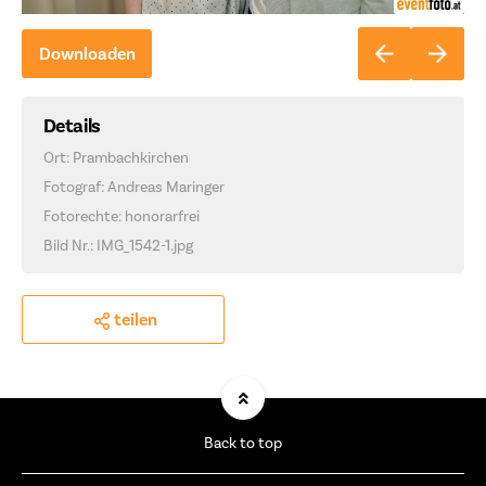
Downloaden
Details
Ort: Prambachkirchen
Fotograf: Andreas Maringer
Fotorechte: honorarfrei
Bild Nr.: IMG_1542-1.jpg
teilen
Back to top