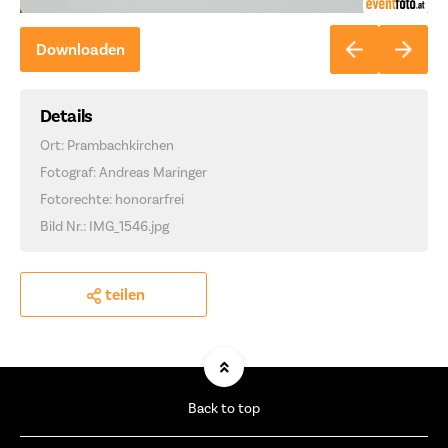
Downloaden
Details
Ort: Prambachkirchen
Fotograf: Andreas Maringer
Fotorechte: honorarfrei
Bild Nr.: IMG_1546.jpg
teilen
Back to top