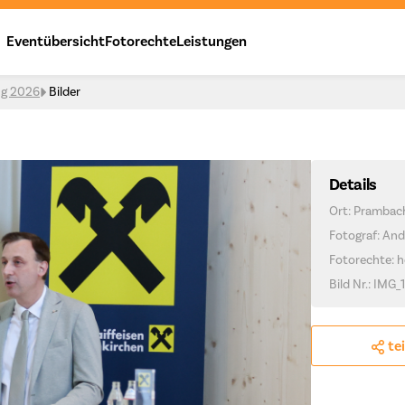
Eventübersicht
Fotorechte
Leistungen
ng 2026
Bilder
Details
Ort: Prambac
Fotograf: And
Fotorechte: h
Bild Nr.: IMG
te