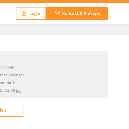
Login
Kontakt & Anfrage
hkirchen
reas Maringer
onorarfrei
_1552a_02.jpg
ilen