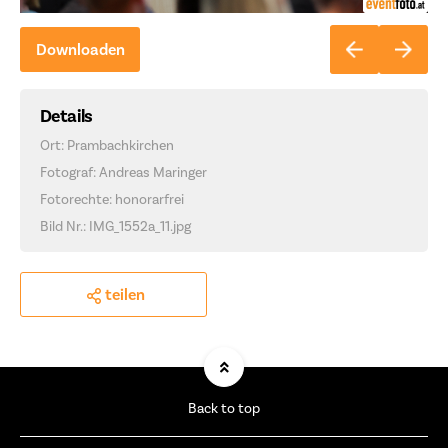
Downloaden
Details
Ort: Prambachkirchen
Fotograf: Andreas Maringer
Fotorechte: honorarfrei
Bild Nr.: IMG_1552a_11.jpg
teilen
Back to top