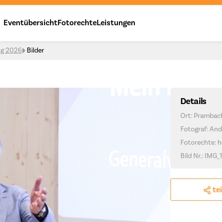
Eventübersicht
Fotorechte
Leistungen
ng 2026
Bilder
Details
Ort: Prambac
Fotograf: And
Fotorechte: h
Bild Nr.: IMG_
te