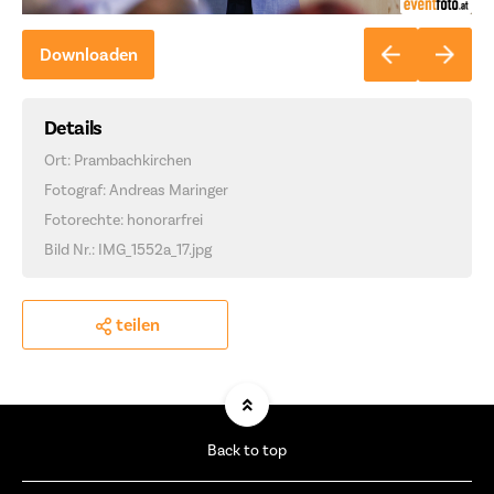
Downloaden
Details
Ort: Prambachkirchen
Fotograf: Andreas Maringer
Fotorechte: honorarfrei
Bild Nr.: IMG_1552a_17.jpg
teilen
Back to top