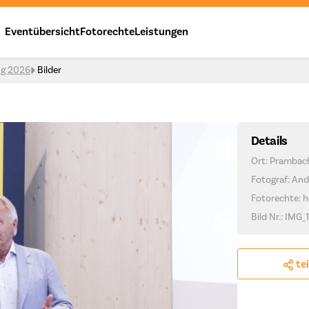
Eventübersicht
Fotorechte
Leistungen
ng 2026
Bilder
Details
Ort: Prambac
Fotograf: And
Fotorechte: h
Bild Nr.: IMG
te