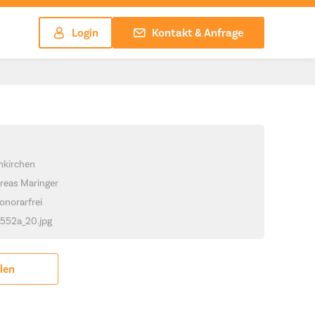
Login
Kontakt & Anfrage
hkirchen
reas Maringer
onorarfrei
_1552a_20.jpg
ilen