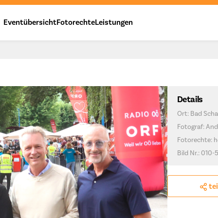
Eventübersicht
Fotorechte
Leistungen
Details
Ort: Bad Scha
Fotograf: And
Fotorechte: h
Bild Nr.: 010-5
te