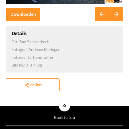
Downloaden
Details
Ort: Bad Schallerbach
Fotograf: Andreas Maringer
Fotorechte: honorarfrei
Bild Nr.: 013-4.jpg
teilen
Back to top