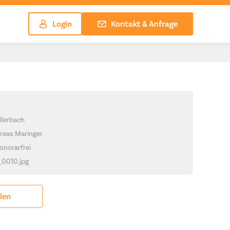
Login
Kontakt & Anfrage
llerbach
reas Maringer
onorarfrei
_0010.jpg
ilen