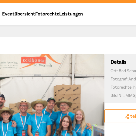
Eventübersicht
Fotorechte
Leistungen
Details
Ort: Bad Scha
Fotograf: And
Fotorechte: h
Bild Nr.: MMG
te