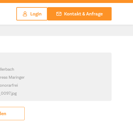
Login
Kontakt & Anfrage
llerbach
reas Maringer
onorarfrei
_0097.jpg
ilen