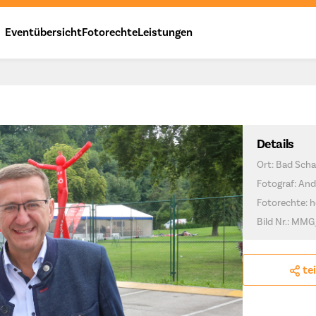
Eventübersicht
Fotorechte
Leistungen
Details
Ort: Bad Scha
Fotograf: And
Fotorechte: h
Bild Nr.: MMG
te