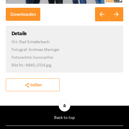
Downloaden
Details
Ort: Bad Schallerbach
Fotograf: Andreas Maringer
Fotorechte: honorarfrei
Bild Nr.: MMG_0124.jpg
teilen
Back to top