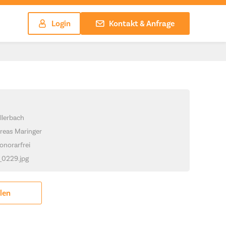
Login
Kontakt & Anfrage
llerbach
reas Maringer
onorarfrei
_0229.jpg
ilen