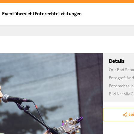
Eventübersicht
Fotorechte
Leistungen
Details
Ort: Bad Scha
Fotograf: And
Fotorechte: h
Bild Nr.: MMG
te