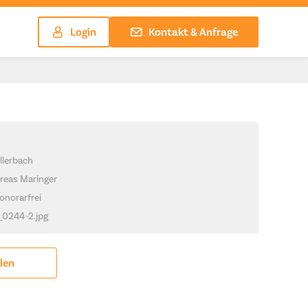
Login
Kontakt & Anfrage
llerbach
reas Maringer
onorarfrei
_0244-2.jpg
ilen