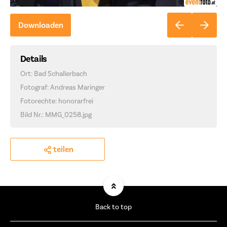
Downloaden
Details
Ort: Bad Schallerbach
Fotograf: Andreas Maringer
Fotorechte: honorarfrei
Bild Nr.: MMG_0258.jpg
teilen
Back to top