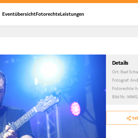
Eventübersicht
Fotorechte
Leistungen
Details
Ort: Bad Scha
Fotograf: And
Fotorechte: h
Bild Nr.: MMG
te