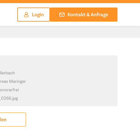
Login
Kontakt & Anfrage
llerbach
reas Maringer
onorarfrei
_0266.jpg
ilen