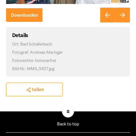
Downloaden
Details
Ort: Bad Schallerbach
Fotograf: Andreas Maringer
Fotorechte: honorarfrei
Bild Nr.: MMG_0427.jpg
teilen
Back to top