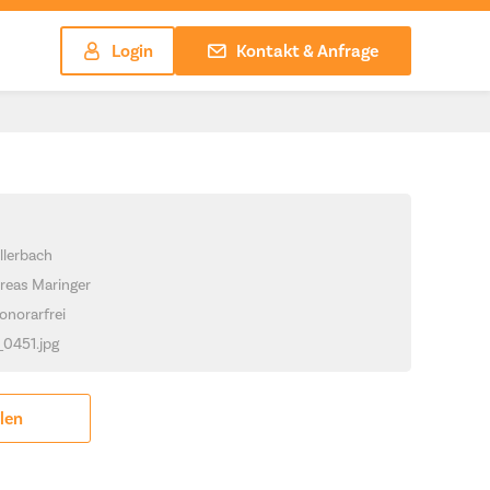
Login
Kontakt & Anfrage
llerbach
reas Maringer
onorarfrei
_0451.jpg
ilen