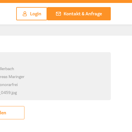
Login
Kontakt & Anfrage
llerbach
reas Maringer
onorarfrei
_0459.jpg
ilen