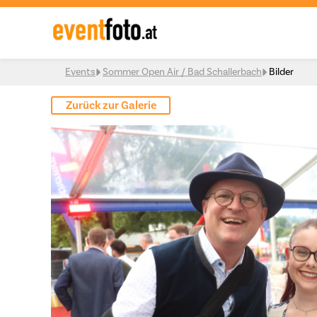
Skip to content
Events
Sommer Open Air / Bad Schallerbach
Bilder
Zurück zur Galerie