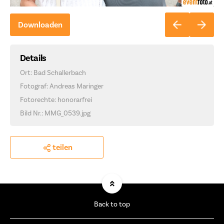
Downloaden
Details
Ort: Bad Schallerbach
Fotograf: Andreas Maringer
Fotorechte: honorarfrei
Bild Nr.: MMG_0539.jpg
teilen
Back to top