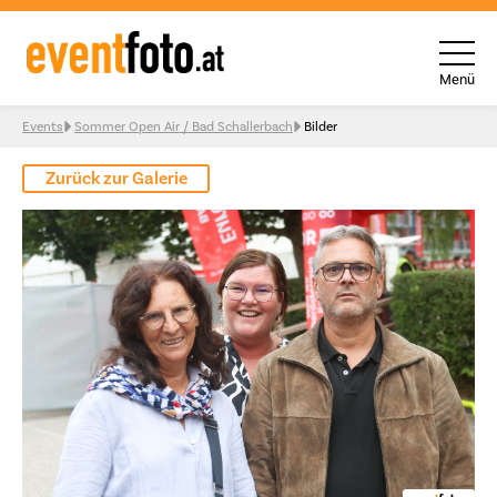
Menü
Skip to content
Events
Sommer Open Air / Bad Schallerbach
Bilder
Zurück zur Galerie