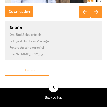
Downloaden
Details
Ort: Bad Schallerbach
Fotograf: Andreas Maringer
Fotorechte: honorarfrei
Bild Nr.: MMG_0572.jpg
teilen
Back to top