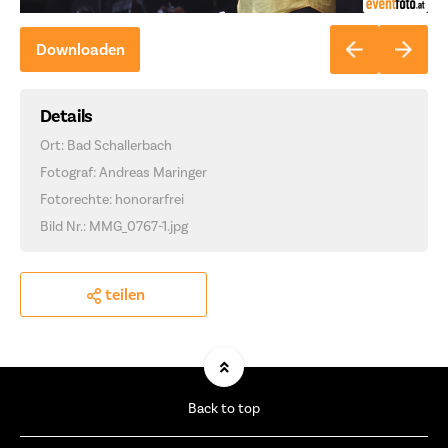
Downloaden
Details
Ort: Bad Schallerbach
Fotograf: Andreas Maringer
Fotorechte: honorarfrei
Bild Nr.: MMG_0767-1.jpg
teilen
Back to top