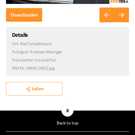
Downloaden
Details
Ort: Bad Schallerbach
Fotograf: Andreas Maringer
Fotorechte: honorarfrei
Bild Nr.: MMG_0832.jpg
teilen
Back to top