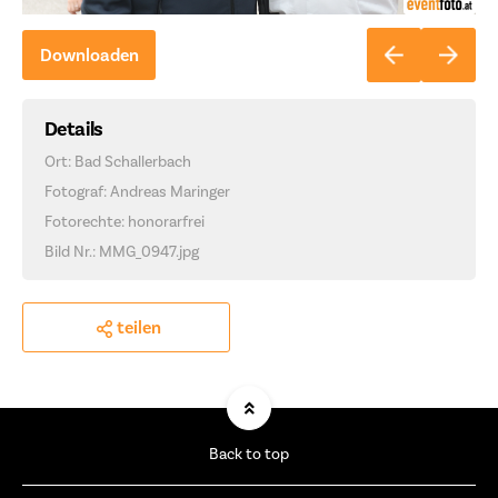
Downloaden
Details
Ort: Bad Schallerbach
Fotograf: Andreas Maringer
Fotorechte: honorarfrei
Bild Nr.: MMG_0947.jpg
teilen
Back to top