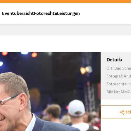
Eventübersicht
Fotorechte
Leistungen
Details
Ort: Bad Scha
Fotograf: And
Fotorechte: h
Bild Nr.: MMG
te