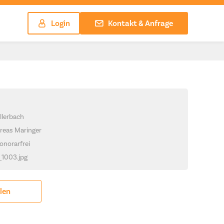
Login
Kontakt & Anfrage
llerbach
reas Maringer
onorarfrei
_1003.jpg
ilen