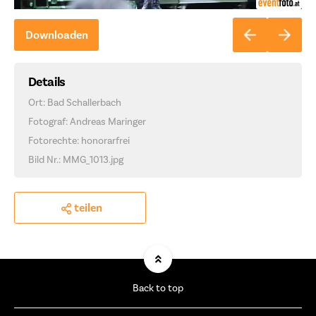
Downloaden
Details
Ort: Bad Schallerbach
Fotograf: Andreas Maringer
Fotorechte: honorarfrei
Bild Nr.: MMG_1013.jpg
teilen
Back to top