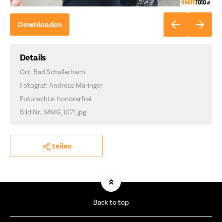
Downloaden
Details
Ort: Bad Schallerbach
Fotograf: Andreas Maringer
Fotorechte: honorarfrei
Bild Nr.: MMG_1071.jpg
teilen
Back to top