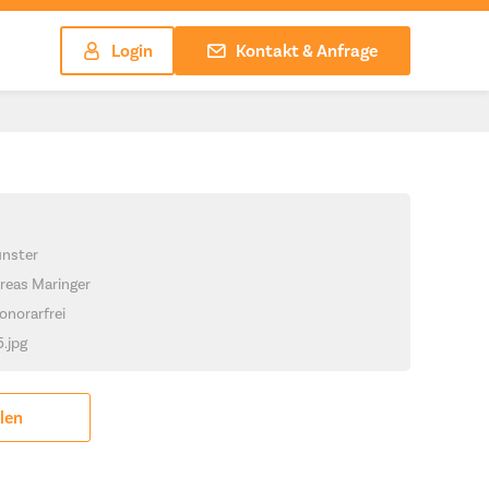
Login
Kontakt & Anfrage
ünster
reas Maringer
onorarfrei
5.jpg
ilen