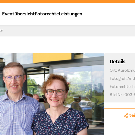
Eventübersicht
Fotorechte
Leistungen
er
Details
Ort: Aurolzm
Fotograf: And
Fotorechte: h
Bild Nr.: 003-
te