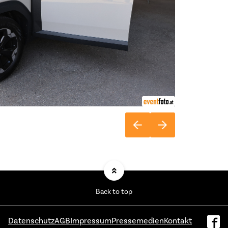
Back to top
Datenschutz
AGB
Impressum
Pressemedien
Kontakt