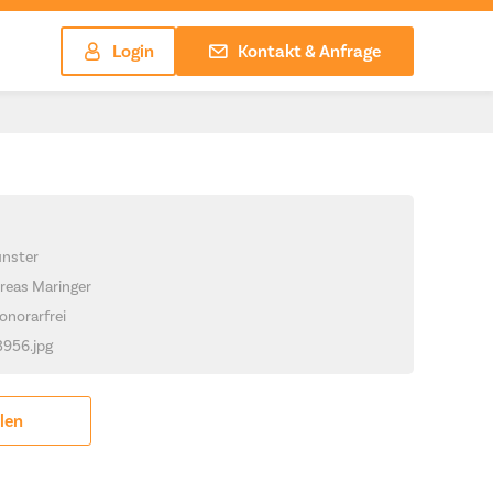
Login
Kontakt & Anfrage
ünster
reas Maringer
onorarfrei
3956.jpg
ilen