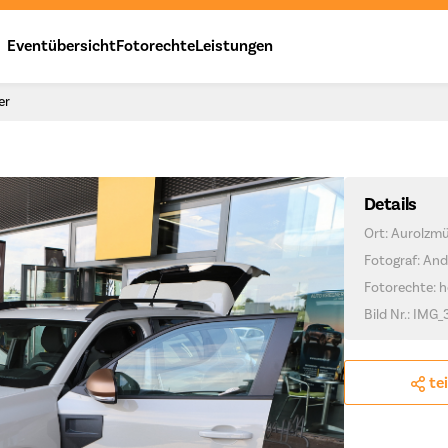
Eventübersicht
Fotorechte
Leistungen
er
Details
Ort: Aurolzm
Fotograf: And
Fotorechte: h
Bild Nr.: IMG_
te