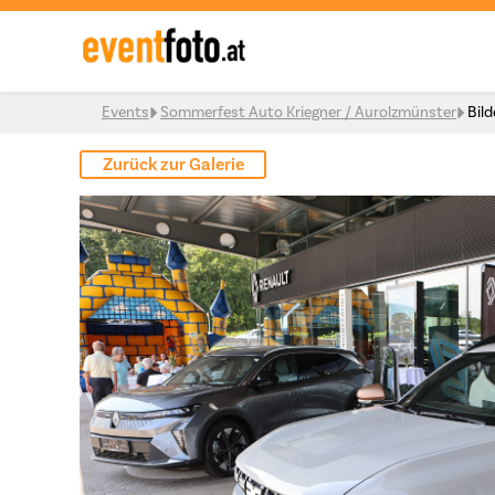
Skip to content
Events
Sommerfest Auto Kriegner / Aurolzmünster
Bild
Zurück zur Galerie