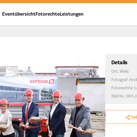
Eventübersicht
Fotorechte
Leistungen
Details
Ort: Wels
Fotograf: And
Fotorechte: 
Bild Nr.: 001.
te