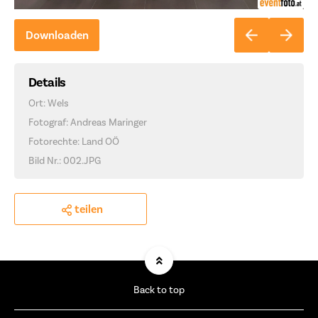
Downloaden
Details
Ort: Wels
Fotograf: Andreas Maringer
Fotorechte: Land OÖ
Bild Nr.: 002.JPG
teilen
Back to top