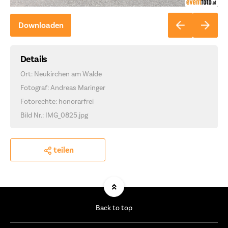
Downloaden
Details
Ort: Neukirchen am Walde
Fotograf: Andreas Maringer
Fotorechte: honorarfrei
Bild Nr.: IMG_0825.jpg
teilen
Back to top