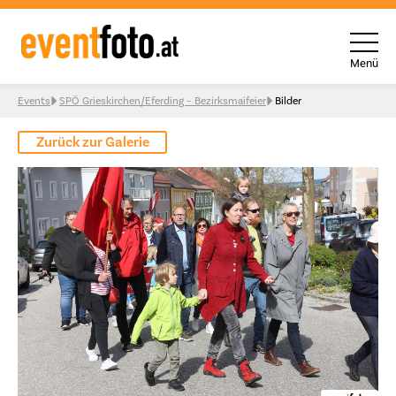
Menü
Skip to content
Events
SPÖ Grieskirchen/Eferding – Bezirksmaifeier
Bilder
Zurück zur Galerie