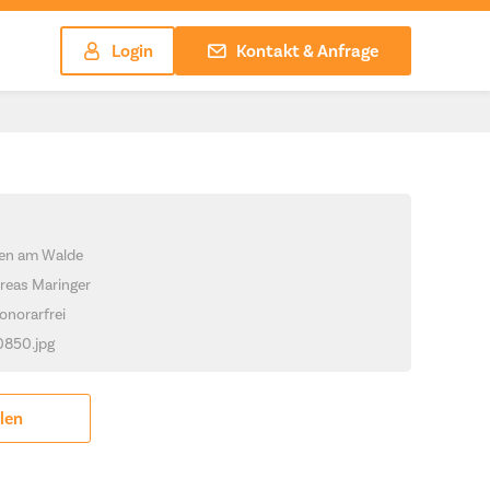
Login
Kontakt & Anfrage
hen am Walde
reas Maringer
onorarfrei
_0850.jpg
ilen