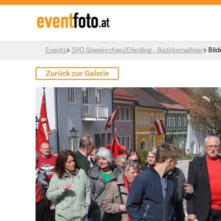
Skip to content
Events
SPÖ Grieskirchen/Eferding – Bezirksmaifeier
Bild
Zurück zur Galerie