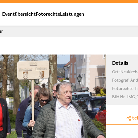
Eventübersicht
Fotorechte
Leistungen
er
Details
Ort: Neukirc
Fotograf: And
Fotorechte: h
Bild Nr.: IMG
te