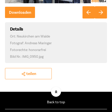
Downloaden
Details
Ort: Neukirchen am Walde
Fotograf: Andreas Maringer
Fotorechte: honorarfrei
Bild Nr.: IMG_0950.jpg
teilen
Back to top