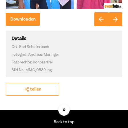
Downloaden
Details
Ort: Bad Schallerbach
Fotograf: Andreas Maringer
Fotorechte: honorarfrei
Bild Nr.: MMG_0589.jpg
teilen
Back to top