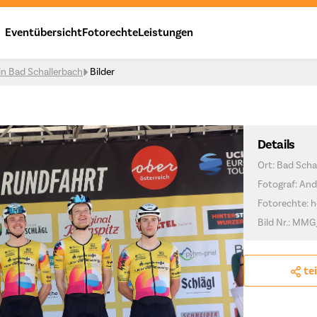
Eventübersicht
Fotorechte
Leistungen
in Bad Schallerbach
Bilder
Details
Ort: Bad Scha
Fotograf: And
Fotorechte: h
Bild Nr.: MMG
te