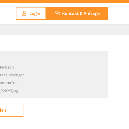
Login
Kontakt & Anfrage
llerbach
reas Maringer
onorarfrei
_1057-1.jpg
ilen