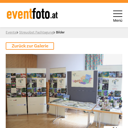
Menü
Skip to content
Events
Streuobst Fachtagung
Bilder
Zurück zur Galerie