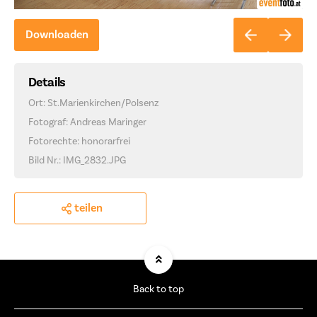
Downloaden
Details
Ort: St.Marienkirchen/Polsenz
Fotograf: Andreas Maringer
Fotorechte: honorarfrei
Bild Nr.: IMG_2832.JPG
teilen
Back to top