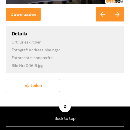
Downloaden
Details
Ort: Grieskirchen
Fotograf: Andreas Maringer
Fotorechte: honorarfrei
Bild Nr.: 006-9.jpg
teilen
Back to top