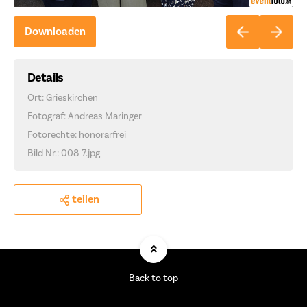
Downloaden
Details
Ort: Grieskirchen
Fotograf: Andreas Maringer
Fotorechte: honorarfrei
Bild Nr.: 008-7.jpg
teilen
Back to top