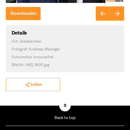
Downloaden
Details
Ort: Grieskirchen
Fotograf: Andreas Maringer
Fotorechte: honorarfrei
Bild Nr.: IMG_1605.jpg
teilen
Back to top