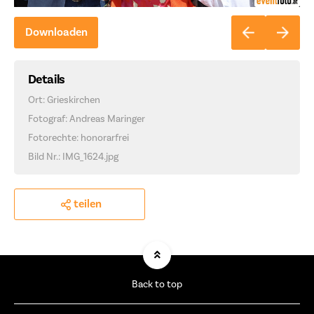
Downloaden
Details
Ort: Grieskirchen
Fotograf: Andreas Maringer
Fotorechte: honorarfrei
Bild Nr.: IMG_1624.jpg
teilen
Back to top