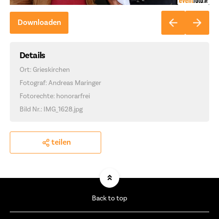
Downloaden
Details
Ort: Grieskirchen
Fotograf: Andreas Maringer
Fotorechte: honorarfrei
Bild Nr.: IMG_1628.jpg
teilen
Back to top