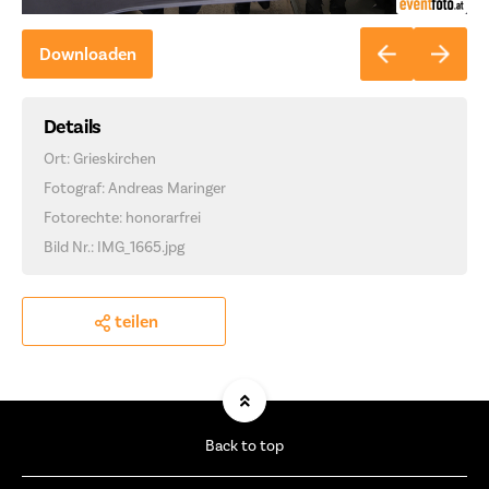
Downloaden
Details
Ort: Grieskirchen
Fotograf: Andreas Maringer
Fotorechte: honorarfrei
Bild Nr.: IMG_1665.jpg
teilen
Back to top