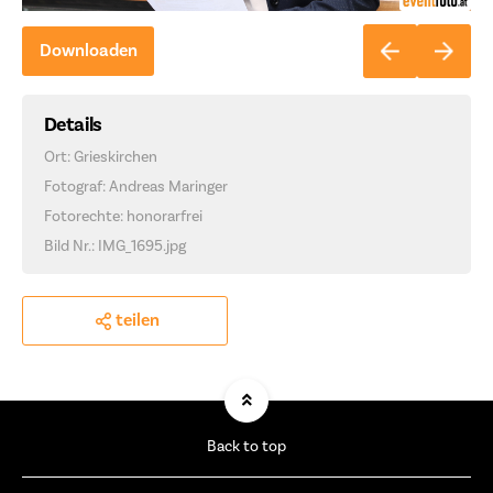
Downloaden
Details
Ort: Grieskirchen
Fotograf: Andreas Maringer
Fotorechte: honorarfrei
Bild Nr.: IMG_1695.jpg
teilen
Back to top