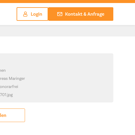
Login
Kontakt & Anfrage
chen
reas Maringer
onorarfrei
1701.jpg
ilen