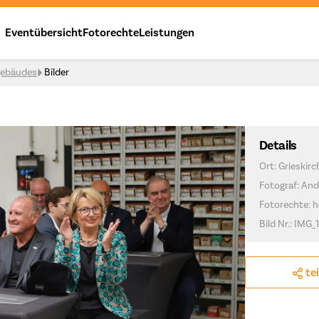
Eventübersicht
Fotorechte
Leistungen
ngebäudes
Bilder
Details
Ort: Grieskir
Fotograf: And
Fotorechte: h
Bild Nr.: IMG_
te