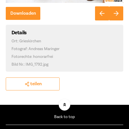
Downloaden
Details
Ort: Grieskirchen
Fotograf: Andreas Maringer
Fotorechte: honorarfrei
Bild Nr.: IMG_1792.jpg
teilen
Back to top