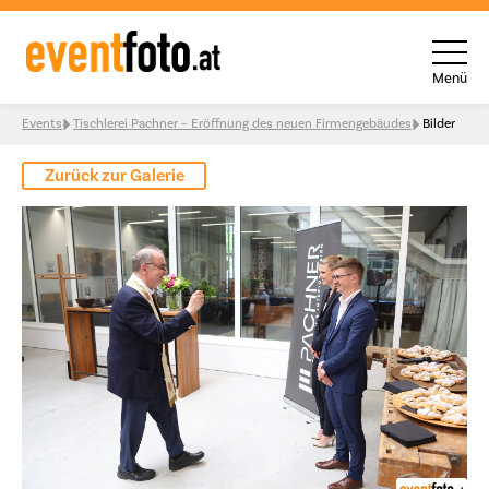
Menü
Skip to content
Events
Tischlerei Pachner – Eröffnung des neuen Firmengebäudes
Bilder
Zurück zur Galerie