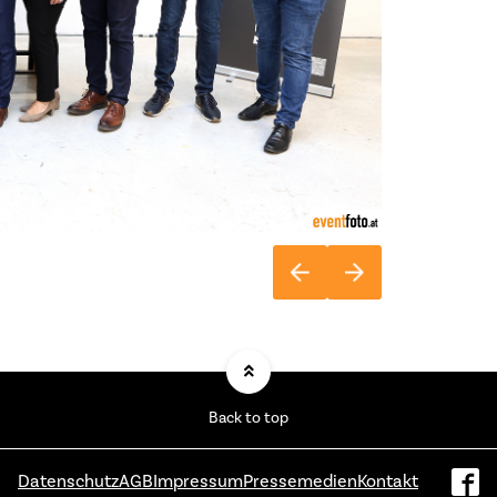
Back to top
Datenschutz
AGB
Impressum
Pressemedien
Kontakt