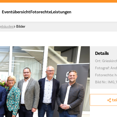
Eventübersicht
Fotorechte
Leistungen
ngebäudes
Bilder
Details
Ort: Grieskir
Fotograf: And
Fotorechte: h
Bild Nr.: IMG_
te