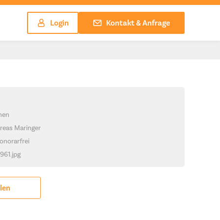
Login
Kontakt & Anfrage
chen
reas Maringer
onorarfrei
1961.jpg
ilen