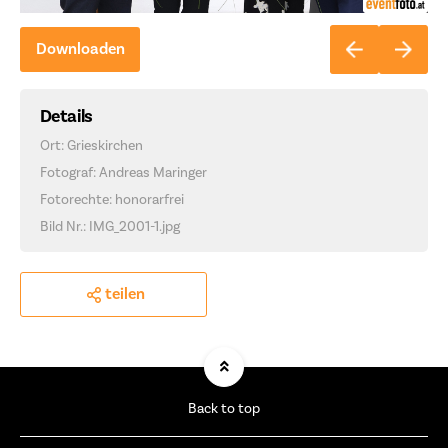
Downloaden
Details
Ort: Grieskirchen
Fotograf: Andreas Maringer
Fotorechte: honorarfrei
Bild Nr.: IMG_2001-1.jpg
teilen
Back to top