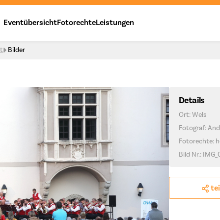
Eventübersicht
Fotorechte
Leistungen
t
Bilder
Details
Ort: Wels
Fotograf: And
Fotorechte: h
Bild Nr.: IMG
te