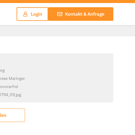
Login
Kontakt & Anfrage
erg
reas Maringer
onorarfrei
_0794_09.jpg
ilen