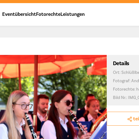
Eventübersicht
Fotorechte
Leistungen
Details
Ort: Schlüßlb
Fotograf: And
Fotorechte: h
Bild Nr.: IMG
te